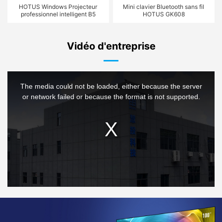
HOTUS Windows Projecteur
Mini clavier Bluetooth sans fil
professionnel intelligent B5
HOTUS GK608
Vidéo d'entreprise
This
is
a
The media could not be loaded, either because the server
modal
window.
or network failed or because the format is not supported.