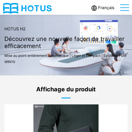
Français
HOTUS HT2500
Projection 4K Full HD à ultra courte focale
Écran de projection à focale ultra-courte | Laser bicolore | Refroidissement
par eau
Affichage du produit